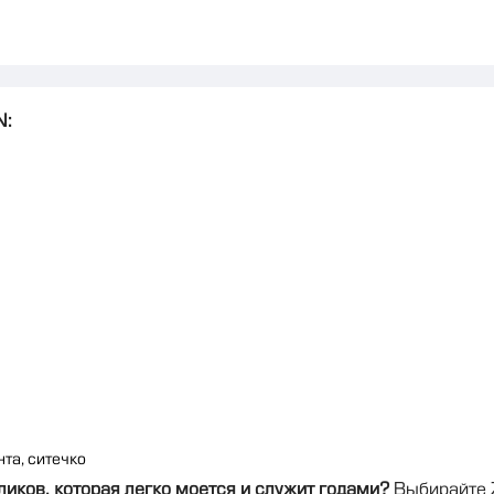
N:
нта, ситечко
иков, которая легко моется и служит годами?
Выбирайте 