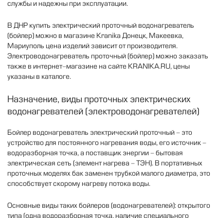
службы
и
надежны
при
эксплуатации
.
В
ДНР
купить
электрический
проточный
водонагреватель
(
бойлер
)
можно
в
магазине
Kranika
Донецк
,
Макеевка
,
Мариуполь
цена
изделий
зависит
от
производителя
.
Электроводонагреватель
проточный
(
бойлер
)
можно
заказать
также
в
интернет
-
магазине
на
сайте
KRANIKA
.
RU
,
цены
указаны
в
каталоге
.
Назначение
,
виды
проточных
электрических
водонагревателей
(
электроводонагревателей
)
Бойлер
водонагреватель
электрический
проточный
-
это
устройство
для
постоянного
нагревания
воды
,
его
источник
-
водоразборная
точка
,
а
поставщик
энергии
-
бытовая
электрическая
сеть
(
элемент
нагрева
-
ТЭН
).
В
портативных
проточных
моделях
бак
заменен
трубкой
малого
диаметра
,
это
способствует
скорому
нагреву
потока
воды
.
Основные
виды
таких
бойлеров
(
водонагревателей
):
открытого
типа
(
одна
водоразборная
точка
,
наличие
специального