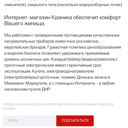
смесителя
),
закрытого
типа
(
несколько
водоразборных
точек
).
Интернет
-
магазин
Краника
обеспечит
комфорт
Вашего
жилища
.
Мы
работаем
с
проверенными
поставщиками
качественных
нагревательных
приборов
известных
российских
,
европейских
брендов
.
Грамотная
политика
ценообразования
и
ведения
бизнеса
позволяет
удерживать
приемлемый
уровень
розничных
цен
.
Каждый
бойлер
(
водонагреватель
)
проточный
электрический
имеет
гарантийный
срок
эксплуатации
.
Купить
электроводонагреватели
(
электробойлеры
)
проточные
,
помимо
Донецка
,
можно
в
Макеевке
,
Мариуполе
,
а
с
помощью
Интернета
-
в
любом
населенном
пункте
ДНР
.
ПОДПИШИСЬ НА РАССЫЛКУ И ПОЛУЧАЙ СВЕЖИЕ АКТУАЛЬНЫЕ НОВОСТИ И
СКИДКИ