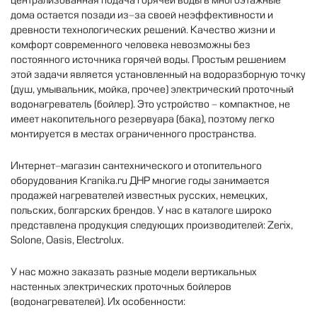
централизованная
подача
горячей
воды
в
многоэтажные
дома
остается
позади
из
-
за
своей
неэффективности
и
древности
технологических
решений
.
Качество
жизни
и
комфорт
современного
человека
невозможны
без
постоянного
источника
горячей
воды
.
Простым
решением
этой
задачи
является
установленный
на
водоразборную
точку
(
душ
,
умывальник
,
мойка
,
прочее
)
электрический
проточный
водонагреватель
(
бойлер
).
Это
устройство
-
компактное
,
не
имеет
накопительного
резервуара
(
бака
),
поэтому
легко
монтируется
в
местах
ограниченного
пространства
.
Интернет-
магазин
сантехнического
и
отопительного
оборудования
Kranika
.
ru
ДНР
многие
годы
занимается
продажей
нагревателей
известных
русских
,
немецких
,
польских
,
болгарских
брендов
.
У
нас
в
каталоге
широко
представлена
продукция
следующих
производителей
:
Zerix
,
Solone
,
Oasis
,
Electrolux
.
У
нас
можно
заказать
разные
модели
вертикальных
настенных
электрических
проточных
бойлеров
(
водонагревателей
).
Их
особенности
: