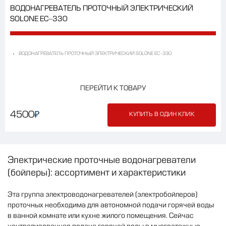
ВОДОНАГРЕВАТЕЛЬ ПРОТОЧНЫЙ ЭЛЕКТРИЧЕСКИЙ
SOLONE EC-330
ВОДОНАГРЕВАТЕЛЬ ПРОТОЧНЫЙ ЭЛЕКТРИЧЕСКИЙ SOLONE EC-330
ПЕРЕЙТИ К ТОВАРУ
₽
4500
КУПИТЬ В ОДИН КЛИК
Электрические
проточные
водонагреватели
(
бойлеры
):
ассортимент
и
характеристики
Эта
группа
электроводонагревателей
(
электробойлеров
)
проточных
необходима
для
автономной
подачи
горячей
воды
в
ванной
комнате
или
кухне
жилого
помещения
.
Сейчас