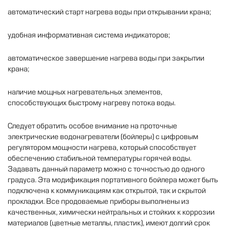
автоматический
старт
нагрева
воды
при
открывании
крана
;
удобная
информативная
система
индикаторов
;
автоматическое
завершение
нагрева
воды
при
закрытии
крана
;
наличие
мощных
нагревательных
элементов
,
способствующих
быстрому
нагреву
потока
воды
.
Следует
обратить
особое
внимание
на
проточные
электрические
водонагреватели
(
бойлеры
)
с
цифровым
регулятором
мощности
нагрева
,
который
способствует
обеспечению
стабильной
температуры
горячей
воды
.
Задавать
данный
параметр
можно
с
точностью
до
одного
градуса
.
Эта
модификация
портативного
бойлера
может
быть
подключена
к
коммуникациям
как
открытой
,
так
и
скрытой
прокладки
.
Все
продоваемые
приборы
выполнены
из
качественных
,
химически
нейтральных
и
стойких
к
коррозии
материалов
(
цветные
металлы
,
пластик
),
имеют
долгий
срок