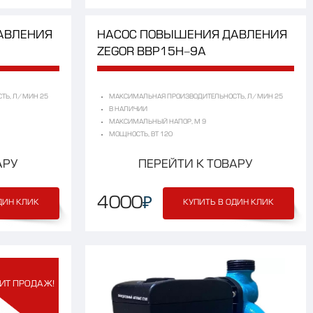
АВЛЕНИЯ
НАСОС
ПОВЫШЕНИЯ
ДАВЛЕНИЯ
ZEGOR
BBP15H-9A
ТЬ, Л/МИН 25
МАКСИМАЛЬНАЯ ПРОИЗВОДИТЕЛЬНОСТЬ, Л/МИН 25
В НАЛИЧИИ
МАКСИМАЛЬНЫЙ НАПОР, М 9
МОЩНОСТЬ, ВТ 120
АРУ
ПЕРЕЙТИ К ТОВАРУ
₽
4000
ДИН КЛИК
КУПИТЬ В ОДИН КЛИК
ИТ ПРОДАЖ!