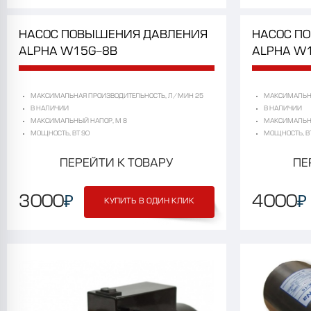
НАСОС
ПОВЫШЕНИЯ
ДАВЛЕНИЯ
НАСОС
П
ALPHA
W15G-8B
ALPHA
W1
МАКСИМАЛЬНАЯ ПРОИЗВОДИТЕЛЬНОСТЬ, Л/МИН 25
МАКСИМАЛЬНА
В НАЛИЧИИ
В НАЛИЧИИ
МАКСИМАЛЬНЫЙ НАПОР, М 8
МАКСИМАЛЬНЫ
МОЩНОСТЬ, ВТ 90
МОЩНОСТЬ, ВТ
ПЕРЕЙТИ К ТОВАРУ
ПЕ
₽
₽
3000
4000
КУПИТЬ В ОДИН КЛИК