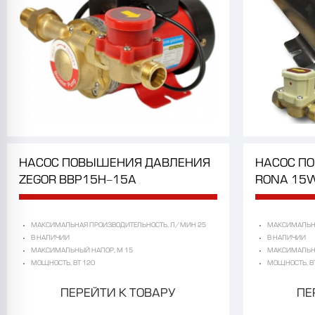
НАСОС
ПОВЫШЕНИЯ
ДАВЛЕНИЯ
НАСОС
П
ZEGOR
BBP15H-15A
RONA
15
МАКСИМАЛЬНАЯ ПРОИЗВОДИТЕЛЬНОСТЬ, Л/МИН 25
МАКСИМАЛЬНА
В НАЛИЧИИ
В НАЛИЧИИ
МАКСИМАЛЬНЫЙ НАПОР, М 15
МАКСИМАЛЬНЫ
МОЩНОСТЬ, ВТ 120
МОЩНОСТЬ, В
ПЕРЕЙТИ К ТОВАРУ
ПЕ