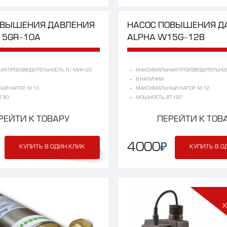
ОВЫШЕНИЯ
ДАВЛЕНИЯ
НАСОС
ПОВЫШЕНИЯ
Д
5GR-10A
ALPHA
W15G-12B
Я ПРОИЗВОДИТЕЛЬНОСТЬ, Л/МИН 25
МАКСИМАЛЬНАЯ ПРОИЗВОДИТЕЛЬНОС
В НАЛИЧИИ
Й НАПОР, М 10
МАКСИМАЛЬНЫЙ НАПОР, М 12
 90
МОЩНОСТЬ, ВТ 120
РЕЙТИ К ТОВАРУ
ПЕРЕЙТИ К ТОВ
₽
4000
КУПИТЬ В ОДИН КЛИК
КУПИТЬ В О
Х