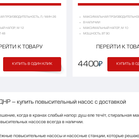
Я ПРОИЗВОДИТЕЛЬНОСТЬ, Л/МИН 26
МАКСИМАЛЬНАЯ ПРОИЗВОДИТЕЛЬНОС
В НАЛИЧИИ
Й НАПОР, М 12
МАКСИМАЛЬНЫЙ НАПОР, М 10
 48
МОЩНОСТЬ, ВТ 90
РЕЙТИ К ТОВАРУ
ПЕРЕЙТИ К ТОВ
₽
4400
КУПИТЬ В ОДИН КЛИК
КУПИТЬ В О
ДНР – купить повысительный насос с доставкой
ение, когда в кранах слабый напор: душ еле течёт, стиральная маш
высительных насосов всегда в наличии.
ёжные повысительные насосы и насосные станции, которые решают