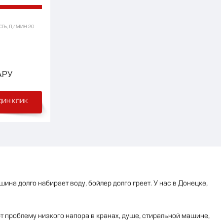
ТЬ, Л/МИН 20
АРУ
ДИН КЛИК
ина долго набирает воду, бойлер долго греет. У нас в Донецке,
 проблему низкого напора в кранах, душе, стиральной машине,