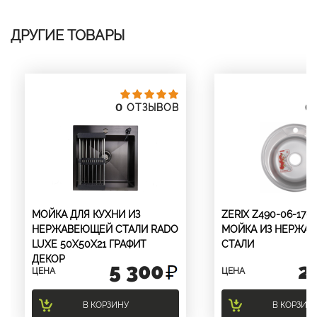
ДРУГИЕ ТОВАРЫ
0
0
ОТЗЫВОВ
МОЙКА ДЛЯ КУХНИ ИЗ
ZERIX Z490-06-170E
НЕРЖАВЕЮЩЕЙ СТАЛИ RADO
МОЙКА ИЗ НЕРЖА
LUXE 50X50Х21 ГРАФИТ
СТАЛИ
ДЕКОР
5 300
2
ЦЕНА
ЦЕНА
В КОРЗИНУ
В КОРЗИН