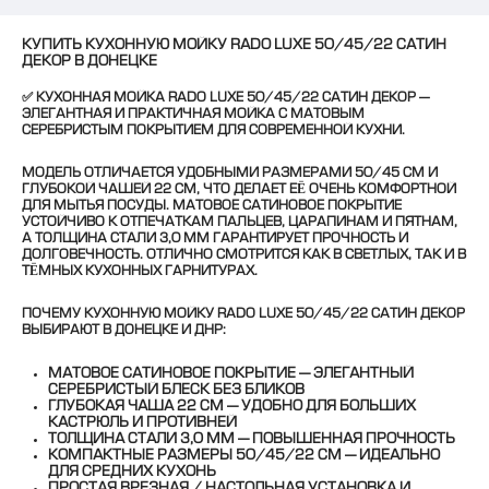
КУПИТЬ КУХОННУЮ МОЙКУ RADO LUXE 50/45/22 САТИН
ДЕКОР В ДОНЕЦКЕ
✅
КУХОННАЯ МОЙКА RADO LUXE 50/45/22 САТИН ДЕКОР
—
ЭЛЕГАНТНАЯ И ПРАКТИЧНАЯ МОЙКА С МАТОВЫМ
СЕРЕБРИСТЫМ ПОКРЫТИЕМ ДЛЯ СОВРЕМЕННОЙ КУХНИ.
МОДЕЛЬ ОТЛИЧАЕТСЯ УДОБНЫМИ РАЗМЕРАМИ 50/45 СМ И
ГЛУБОКОЙ ЧАШЕЙ 22 СМ, ЧТО ДЕЛАЕТ ЕЁ ОЧЕНЬ КОМФОРТНОЙ
ДЛЯ МЫТЬЯ ПОСУДЫ. МАТОВОЕ САТИНОВОЕ ПОКРЫТИЕ
УСТОЙЧИВО К ОТПЕЧАТКАМ ПАЛЬЦЕВ, ЦАРАПИНАМ И ПЯТНАМ,
А ТОЛЩИНА СТАЛИ 3,0 ММ ГАРАНТИРУЕТ ПРОЧНОСТЬ И
ДОЛГОВЕЧНОСТЬ. ОТЛИЧНО СМОТРИТСЯ КАК В СВЕТЛЫХ, ТАК И В
ТЁМНЫХ КУХОННЫХ ГАРНИТУРАХ.
ПОЧЕМУ КУХОННУЮ МОЙКУ RADO LUXE 50/45/22 САТИН ДЕКОР
ВЫБИРАЮТ В ДОНЕЦКЕ И ДНР:
МАТОВОЕ САТИНОВОЕ ПОКРЫТИЕ — ЭЛЕГАНТНЫЙ
СЕРЕБРИСТЫЙ БЛЕСК БЕЗ БЛИКОВ
ГЛУБОКАЯ ЧАША 22 СМ — УДОБНО ДЛЯ БОЛЬШИХ
КАСТРЮЛЬ И ПРОТИВНЕЙ
ТОЛЩИНА СТАЛИ 3,0 ММ — ПОВЫШЕННАЯ ПРОЧНОСТЬ
КОМПАКТНЫЕ РАЗМЕРЫ 50/45/22 СМ — ИДЕАЛЬНО
ДЛЯ СРЕДНИХ КУХОНЬ
ПРОСТАЯ ВРЕЗНАЯ / НАСТОЛЬНАЯ УСТАНОВКА И