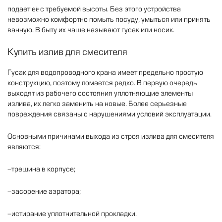
подает
её
с
требуемой
высоты
.
Без
этого
устройства
невозможно
комфортно
помыть
посуду
,
умыться
или
принять
ванную
.
В
быту
их
чаще
называют
гусак
или
носик
.
Купить
излив
для
смесителя
Гусак
для
водопроводного
крана
имеет
предельно
простую
конструкцию
,
поэтому
ломается
редко
.
В
первую
очередь
выходят
из
рабочего
состояния
уплотняющие
элементы
излива
,
их
легко
заменить
на
новые
.
Более
серьезные
повреждения
связаны
с
нарушениями
условий
эксплуатации
.
Основными
причинами
выхода
из
строя
излива
для
смесителя
являются
:
-трещина
в
корпусе
;
-засорение
аэратора
;
-истирание
уплотнительной
прокладки
.