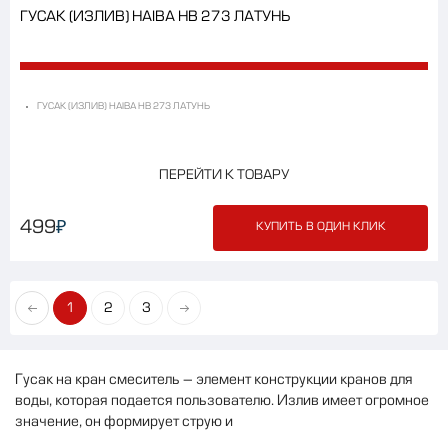
ГУСАК (ИЗЛИВ) HAIBA HB 273 ЛАТУНЬ
ГУСАК (ИЗЛИВ) HAIBA HB 273 ЛАТУНЬ
ПЕРЕЙТИ К ТОВАРУ
₽
499
КУПИТЬ В ОДИН КЛИК
1
2
3
Гусак
на
кран
смеситель
–
элемент
конструкции
кранов
для
воды
,
которая
подается
пользователю
.
Излив
имеет
огромное
значение
,
он
формирует
струю
и