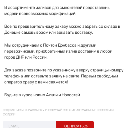
В
ассортименте
изливов
для
смесителей
представлены
модели
всевозможных
модификаций
.
Все
по
предварительному
заказу
можно
забрать
со
склада
в
Донецке
самовывозом
или
заказать
доставку
.
Мы
сотрудничаем
с
Почтой
Донбасса
и
другими
перевозчиками
,
приобретённый
излив
доставим
в
любой
город
ДНР
или
России
.
Для
заказа
позвоните
по
указанному
вверху
страницы
номеру
телефона
или
оставьте
заявку
на
сайте
.
Первый
свободный
оператор
сразу
с
вами
свяжется
!
Будьте
в
курсе
новых
Акций
и
Новостей
ПОДПИШИСЬ НА РАССЫЛКУ И ПОЛУЧАЙ СВЕЖИЕ АКТУАЛЬНЫЕ НОВОСТИ И
СКИДКИ