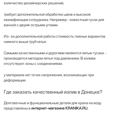
количество
дизайнерских
решений
,
требует
дополнительной
обработки
швов
и
высокой
квалификации
сотрудника
.
Например
-
известный
гусак
для
ванной
с
двумя
острыми
углами
.
Из
-
за
дополнительной
работы
стоимость
паяных
вариантов
намного
выше
трубчатых
.
Самыми
качественными
и
дорогими
являются
литые
гусаки
-
производятся
методом
литья
под
давлением
.
В
изливе
отсутствуют
зоны
с
соединениями
,
у
материала
нет
точек
напряжения
,
возникающих
при
деформации
.
Где
заказать
качественный
излив
в
Донецке
?
Долговечные
и
функциональные
детали
для
крана
на
воду
представлены
в
интернет
-
магазине
KRANIKA
.
RU.