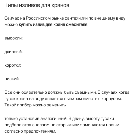
Типы
изливов
для
кранов
Сейчас
на
Российском
рынке
сантехники
по
внешнему
виду
можно
купить
излив
для
крана
смесителя
:
высокий
;
длинный
;
коротки
;
низкий
.
Все
они
обязательно
должны
быть
съемными
.
В
случаях
когда
гусак
крана
на
воду
является
вылитым
вместе
с
корпусом
.
Такой
прибор
можно
заменить
только
установив
аналогичный
.
В
длину
,
высоту
гусаки
подбираются
аналогично
старым
или
заменяются
новым
согласно
предпочтениям
.