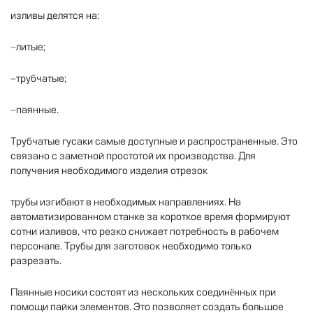
изливы
делятся
на
:
-литые
;
-трубчатые
;
-паянные
.
Трубчатые
гусаки
самые
доступные
и
распространенные
.
Это
связано
с
заметной
простотой
их
производства
.
Для
получения
необходимого
изделия
отрезок
трубы
изгибают
в
необходимых
направлениях
.
На
автоматизированном
станке
за
короткое
время
формируют
сотни
изливов
,
что
резко
снижает
потребность
в
рабочем
персонале
.
Трубы
для
заготовок
необходимо
только
разрезать
.
Паянные
носики
состоят
из
нескольких
соединённых
при
помощи
пайки
элементов
.
Это
позволяет
создать
большое