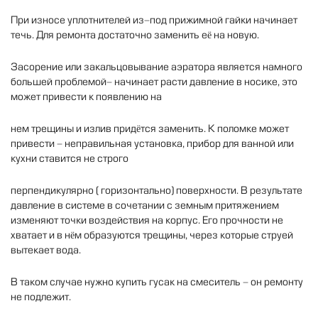
При
износе
уплотнителей
из
-
под
прижимной
гайки
начинает
течь
.
Для
ремонта
достаточно
заменить
её
на
новую
.
Засорение
или
закальцовывание
аэратора
является
намного
большей
проблемой
-
начинает
расти
давление
в
носике
,
это
может
привести
к
появлению
на
нем
трещины
и
излив
придётся
заменить
.
К
поломке
может
привести
-
неправильная
установка
,
прибор
для
ванной
или
кухни
ставится
не
строго
перпендикулярно
(
горизонтально
)
поверхности
.
В
результате
давление
в
системе
в
сочетании
с
земным
притяжением
изменяют
точки
воздействия
на
корпус
.
Его
прочности
не
хватает
и
в
нём
образуются
трещины
,
через
которые
струей
вытекает
вода
.
В
таком
случае
нужно
купить
гусак
на
смеситель
-
он
ремонту
не
подлежит
.