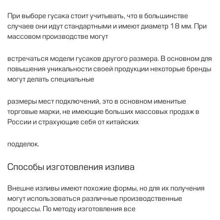
При
выборе
гусака
стоит
учитывать
,
что
в
большинстве
случаев
они
идут
стандартными
и
имеют
диаметр
18
мм
.
При
массовом
производстве
могут
встречаться
модели
гусаков
другого
размера
.
В
основном
для
повышения
уникальности
своей
продукции
некоторые
бренды
могут
делать
специальные
размеры
мест
подключений
,
это
в
основном
именитые
торговые
марки
,
не
имеющие
больших
массовых
продаж
в
России
и
страхующие
себя
от
китайских
подделок
.
Способы
изготовления
излива
Внешне
изливы
имеют
похожие
формы
,
но
для
их
получения
могут
использоваться
различные
производственные
процессы
.
По
методу
изготовления
все