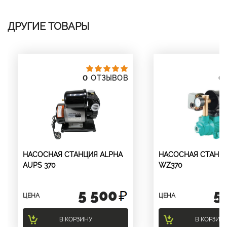
ДРУГИЕ ТОВАРЫ
0
0
ОТЗЫВОВ
НАСОСНАЯ СТАНЦИЯ ALPHA
НАСОСНАЯ СТАНЦ
AUPS 370
WZ370
5 500
5
ЦЕНА
ЦЕНА
В КОРЗИНУ
В КОРЗИН