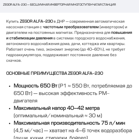
ZEGOR ALFA-230 — БЕСШУМНАЯ ИНВЕРТОРНАЯ МНОГОСТУПЕНЧАТАЯ СТАНЦИЯ
Купить
ZEGOR ALFA-230
в ДНР — современная автоматическая
насосная станция с
частотным преобразователем
(инвертором) и
двигателем на постоянных магнитах. Предназначена для
повышения
и стабилизации давления
в системах городского водоснабжения,
автономного водоснабжения дома, дачи, коттеджа или квартиры.
Работает очень тихо, экономит энергию (до 40–60%), не требует
гидроаккумулятора, поддерживает постоянное давление без
скачков.
ОСНОВНЫЕ ПРЕИМУЩЕСТВА ZEGOR ALFA-230
Мощность 650 Вт
(P1 ≈ 550 Вт, потребляемая до
650 Вт) — высокая эффективность PM-
двигателя
Максимальный напор 40–42 метра
(оптимальный/номинальный ≈ 30 м)
Максимальная производительность 75 л/мин
(4,5 м³/час) — хватает на 4–6 точек водоразбора
(души, кухни, стиралки, бойлер)