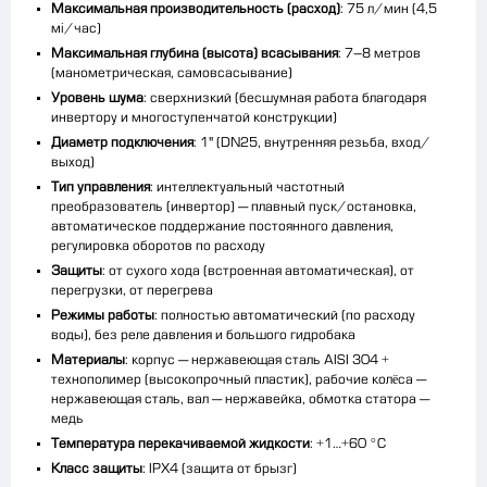
Максимальная производительность (расход)
: 75 л/мин (4,5
м³/час)
Максимальная глубина (высота) всасывания
: 7–8 метров
(манометрическая, самовсасывание)
Уровень шума
: сверхнизкий (бесшумная работа благодаря
инвертору и многоступенчатой конструкции)
Диаметр подключения
: 1" (DN25, внутренняя резьба, вход/
выход)
Тип управления
: интеллектуальный частотный
преобразователь (инвертор) — плавный пуск/остановка,
автоматическое поддержание постоянного давления,
регулировка оборотов по расходу
Защиты
: от сухого хода (встроенная автоматическая), от
перегрузки, от перегрева
Режимы работы
: полностью автоматический (по расходу
воды), без реле давления и большого гидробака
Материалы
: корпус — нержавеющая сталь AISI 304 +
технополимер (высокопрочный пластик), рабочие колёса —
нержавеющая сталь, вал — нержавейка, обмотка статора —
медь
Температура перекачиваемой жидкости
: +1…+60 °C
Класс защиты
: IPX4 (защита от брызг)