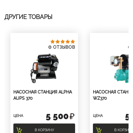
ДРУГИЕ ТОВАРЫ
0
0
ОТЗЫВОВ
НАСОСНАЯ СТАНЦИЯ ALPHA
НАСОСНАЯ СТАНЦ
AUPS 370
WZ370
5 500
5
ЦЕНА
ЦЕНА
В КОРЗИНУ
В КОРЗИН