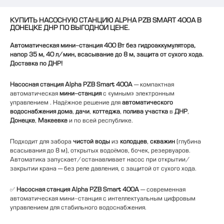
КУПИТЬ НАСОСНУЮ СТАНЦИЮ ALPHA PZB SMART 400A В
ДОНЕЦКЕ ДНР ПО ВЫГОДНОЙ ЦЕНЕ.
Автоматическая мини-станция 400 Вт без гидроаккумулятора,
напор 35 м, 40 л/мин, всасывание до 8 м, защита от сухого хода.
Доставка по ДНР!
Насосная станция Alpha PZB Smart 400A
— компактная
автоматическая
мини-станция
с «умным» электронным
управлением . Надёжное решение для
автоматического
водоснабжения дома
,
дачи
,
коттеджа
,
полива участка
в
ДНР
,
Донецке
,
Макеевке
и по всей республике.
Подходит для забора
чистой воды
из
колодцев
,
скважин
(глубина
всасывания до 8 м), открытых водоёмов, бочек, резервуаров.
Автоматика запускает/останавливает насос при открытии/
закрытии крана — без реле давления, с защитой от сухого хода.
✅
Насосная станция Alpha PZB Smart 400A
— современная
автоматическая мини-станция с интеллектуальным цифровым
управлением для стабильного водоснабжения.