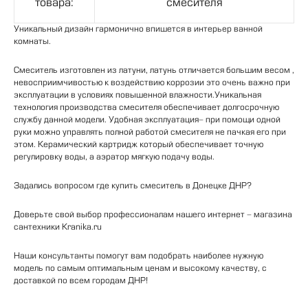
товара:
смесителя
Уникальный
дизайн
гармонично
впишется
в
интерьер
ванной
комнаты
.
Смеситель
изготовлен
из
латуни
,
латунь
отличается
большим
весом
,
невосприимчивостью
к
воздействию
коррозии
это
очень
важно
при
эксплуатации
в
условиях
повышенной
влажности
.
Уникальная
технология
производства
смесителя
обеспечивает
долгосрочную
службу
данной
модели
.
Удобная
эксплуатация
-
при
помощи
одной
руки
можно
управлять
полной
работой
смесителя
не
пачкая
его
при
этом
.
Керамический
картридж
который
обеспечивает
точную
регулировку
воды
,
а
аэратор
мягкую
подачу
воды
.
Задались
вопросом
где
купить
смеситель
в
Донецке
ДНР
?
Доверьте
свой
выбор
профессионалам
нашего
интернет
-
магазина
сантехники
Kranika
.
ru
Наши
консультанты
помогут
вам
подобрать
наиболее
нужную
модель
по
самым
оптимальным
ценам
и
высокому
качеству
,
с
доставкой
по
всем
городам
ДНР
!