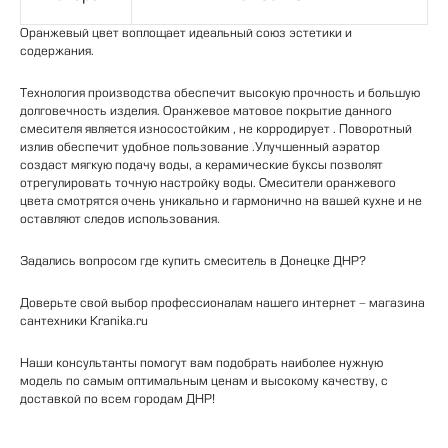
Оранжевый цвет воплощает
идеальный
союз
эстетики
и
содержания
.
Технология
производства
обеспечит
высокую
прочность
и
большую
долговечность
изделия
. Оранжевое матовое
покрытие
данного
смесителя
является
износостойким
,
не
корродирует
.
Поворотный
излив
обеспечит
удобное
пользование
.
Улучшенный
аэратор
создаст
мягкую
подачу
воды
,
а
керамические
буксы
позволят
отрегулировать
точную
настройку
воды
. Смесители оранжевого
цвета смотрятся очень уникально и гармонично на вашей кухне и не
оставляют следов использования.
Задались
вопросом
где
купить
смеситель
в
Донецке
ДНР
?
Доверьте
свой
выбор
профессионалам
нашего
интернет
-
магазина
сантехники
Kranika
.
ru
Наши
консультанты
помогут
вам
подобрать
наиболее
нужную
модель
по
самым
оптимальным
ценам
и
высокому
качеству
,
с
доставкой
по
всем
городам
ДНР
!