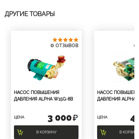
ДРУГИЕ ТОВАРЫ
0
0
ОТЗЫВОВ
НАСОС ПОВЫШЕНИЯ
НАСОС ПОВЫШЕН
ДАВЛЕНИЯ ALPHA W15G-8B
ДАВЛЕНИЯ ALPHA 
3 000
4
ЦЕНА
ЦЕНА
В КОРЗИНУ
В КОРЗИН