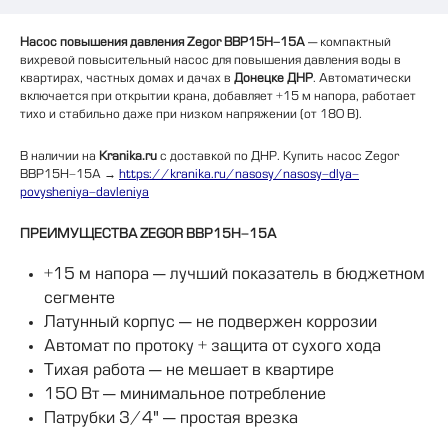
Насос повышения давления Zegor BBP15H-15A
— компактный
вихревой повысительный насос для повышения давления воды в
квартирах, частных домах и дачах в
Донецке ДНР
. Автоматически
включается при открытии крана, добавляет +15 м напора, работает
тихо и стабильно даже при низком напряжении (от 180 В).
В наличии на
Kranika.ru
с доставкой по ДНР. Купить насос Zegor
BBP15H-15A →
https://kranika.ru/nasosy/nasosy-dlya-
povysheniya-davleniya
ПРЕИМУЩЕСТВА ZEGOR BBP15H-15A
+15 м напора — лучший показатель в бюджетном
сегменте
Латунный корпус — не подвержен коррозии
Автомат по протоку + защита от сухого хода
Тихая работа — не мешает в квартире
150 Вт — минимальное потребление
Патрубки 3/4" — простая врезка