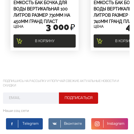
ЕМКОСТЬ БАК БОЧКА ДЛЯ
ЕМКОСТЬ БАК БОЧ
ВОДЫ ВЕРТИКАЛЬНАЯ 100
ВОДЫ ВЕРТИКАЛЬН
ЛИТРОВ РАЗМЕР 730ММ НА
ЛИТРОВ РАЗМЕР 6
450ММ ГРАНД ПЛАСТ
740ММ ГРАНД ПЛА
3 000
4
ЦЕНА
ЦЕНА
В КОРЗИНУ
В КОРЗИН
ПОДПИШИСЬ НА РАССЫЛКУ И ПОЛУЧАЙ СВЕЖИЕ АКТУАЛЬНЫЕ НОВОСТИ И
СКИДКИ
Наши соц сети
Telegram
Вконтакте
Instagram