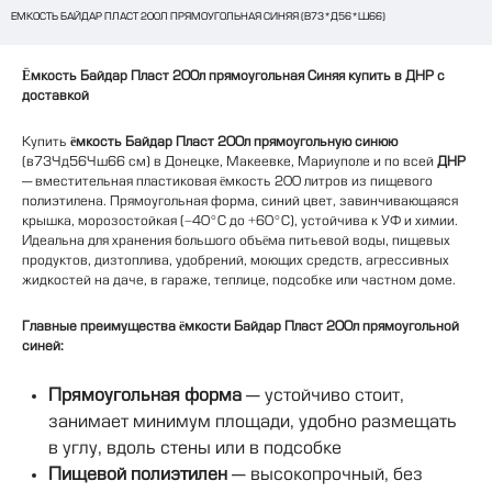
ЕМКОСТЬ БАЙДАР ПЛАСТ 200Л ПРЯМОУГОЛЬНАЯ СИНЯЯ (В73*Д56*Ш66)
Ёмкость Байдар Пласт 200л прямоугольная Синяя купить в ДНР с
доставкой
Купить
ёмкость Байдар Пласт 200л прямоугольную синюю
(в73×д56×ш66 см) в Донецке, Макеевке, Мариуполе и по всей
ДНР
— вместительная пластиковая ёмкость 200 литров из пищевого
полиэтилена. Прямоугольная форма, синий цвет, завинчивающаяся
крышка, морозостойкая (-40°C до +60°C), устойчива к УФ и химии.
Идеальна для хранения большого объёма питьевой воды, пищевых
продуктов, дизтоплива, удобрений, моющих средств, агрессивных
жидкостей на даче, в гараже, теплице, подсобке или частном доме.
Главные преимущества ёмкости Байдар Пласт 200л прямоугольной
синей:
Прямоугольная форма
— устойчиво стоит,
занимает минимум площади, удобно размещать
в углу, вдоль стены или в подсобке
Пищевой полиэтилен
— высокопрочный, без