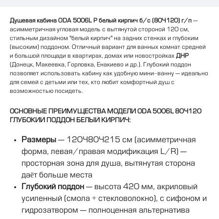
Душевая кабина ODA 5006L Р белый кирпич б/с (80×120) г/п
—
асимметричная угловая модель с вытянутой стороной 120 см,
стильным дизайном "белый кирпич" на задних стенках и глубоким
(высоким) поддоном. Отличный вариант для ванных комнат средней
и большой площади в квартирах, домах или новостройках
ДНР
(Донецк, Макеевка, Горловка, Енакиево и др.). Глубокий поддон
позволяет использовать кабину как удобную мини-ванну — идеально
для семей с детьми или тех, кто любит комфортный душ с
возможностью посидеть.
ОСНОВНЫЕ ПРЕИМУЩЕСТВА МОДЕЛИ ODA 5006L 80×120
ГЛУБОКИЙ ПОДДОН БЕЛЫЙ КИРПИЧ:
Размеры
— 120×80×215 см (асимметричная
форма, левая/правая модификация L/R) —
просторная зона для душа, вытянутая сторона
даёт больше места
Глубокий поддон
— высота 420 мм, акриловый
усиленный (смола + стекловолокно), с сифоном и
гидрозатвором — полноценная альтернатива