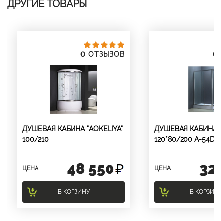
ДРУГИЕ ТОВАРЫ
0
0
ОТЗЫВОВ
ДУШЕВАЯ КАБИНА "AOKELIYA"
ДУШЕВАЯ КАБИНА "
100/210
120*80/200 A-54D
48 550
32
ЦЕНА
ЦЕНА
В КОРЗИНУ
В КОРЗИН