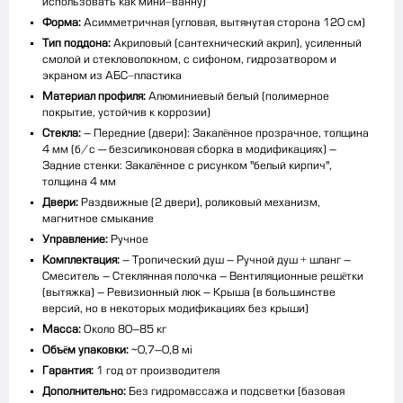
использовать как мини-ванну)
Форма:
Асимметричная (угловая, вытянутая сторона 120 см)
Тип поддона:
Акриловый (сантехнический акрил), усиленный
смолой и стекловолокном, с сифоном, гидрозатвором и
экраном из АБС-пластика
Материал профиля:
Алюминиевый белый (полимерное
покрытие, устойчив к коррозии)
Стекла:
– Передние (двери): Закалённое прозрачное, толщина
4 мм (б/с — безсиликоновая сборка в модификациях) –
Задние стенки: Закалённое с рисунком "белый кирпич",
толщина 4 мм
Двери:
Раздвижные (2 двери), роликовый механизм,
магнитное смыкание
Управление:
Ручное
Комплектация:
– Тропический душ – Ручной душ + шланг –
Смеситель – Стеклянная полочка – Вентиляционные решётки
(вытяжка) – Ревизионный люк – Крыша (в большинстве
версий, но в некоторых модификациях без крыши)
Масса:
Около 80–85 кг
Объём упаковки:
~0,7–0,8 м³
Гарантия:
1 год от производителя
Дополнительно:
Без гидромассажа и подсветки (базовая