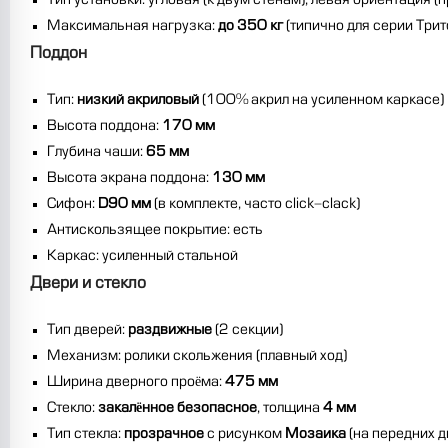
Тип установки: угловая (к двум стенам), левая ориентация (
Максимальная нагрузка:
до 350 кг
(типично для серии Трит
Поддон
Тип:
низкий акриловый
(100% акрил на усиленном каркасе)
Высота поддона:
170 мм
Глубина чаши:
65 мм
Высота экрана поддона:
130 мм
Сифон:
D90 мм
(в комплекте, часто click-clack)
Антискользящее покрытие: есть
Каркас: усиленный стальной
Двери и стекло
Тип дверей:
раздвижные
(2 секции)
Механизм: ролики скольжения (плавный ход)
Ширина дверного проёма:
475 мм
Стекло:
закалённое безопасное
, толщина
4 мм
Тип стекла:
прозрачное
с рисунком
Мозаика
(на передних д