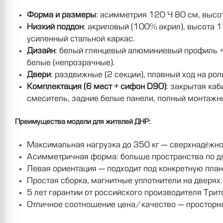
Форма и размеры
: асимметрия 120 × 80 см, высо
Низкий поддон
: акриловый (100% акрил), высота 
усиленный стальной каркас.
Дизайн
: белый глянцевый алюминиевый профиль + з
белые (непрозрачные).
Двери
: раздвижные (2 секции), плавный ход на р
Комплектация (6 мест + сифон D90)
: закрытая ка
смеситель, задние белые панели, полный монтажн
Преимущества модели для жителей ДНР:
Максимальная нагрузка до 350 кг — сверхнадёжно
Асимметричная форма: больше пространства по дл
Левая ориентация — подходит под конкретную план
Простая сборка, магнитные уплотнители на дверях.
5 лет гарантии от российского производителя Трит
Отличное соотношение цена/качество — просторна