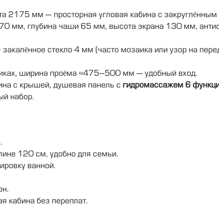
та 2175 мм — просторная угловая кабина с закруглённым у
170 мм, глубина чаши 65 мм, высота экрана 130 мм, ант
акалённое стекло 4 мм (часто мозаика или узор на перед
оликах, ширина проёма ≈475–500 мм — удобный вход.
бина с крышей, душевая панель с
гидромассажем 6 функц
ый набор.
.
ине 120 см, удобно для семьи.
ировку ванной.
он.
я кабина без переплат.