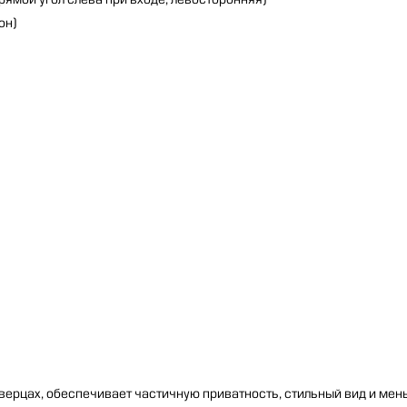
прямой угол слева при входе, левосторонняя)
он)
верцах, обеспечивает частичную приватность, стильный вид и ме