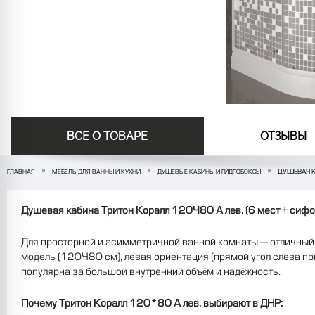
ВСЕ О ТОВАРЕ
ОТЗЫВЫ
ДУШЕВАЯ К
ГЛАВНАЯ
МЕБЕЛЬ ДЛЯ ВАННЫ И КУХНИ
ДУШЕВЫЕ КАБИНЫ И ГИДРОБОКСЫ
Душевая кабина Тритон Коралл 120×80 А лев. (6 мест + сифо
Для просторной и асимметричной ванной комнаты — отличный
модель (120×80 см), левая ориентация (прямой угол слева при 
популярна за большой внутренний объём и надёжность.
Почему Тритон Коралл 120*80 А лев. выбирают в ДНР: