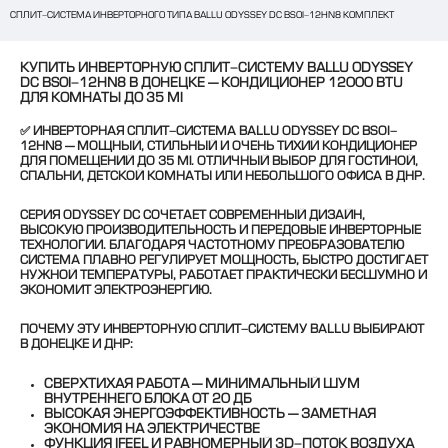
СПЛИТ-СИСТЕМА ИНВЕРТОРНОГО ТИПА BALLU ODYSSEY DC BSOI-12HN8 КОМПЛЕКТ
КУПИТЬ ИНВЕРТОРНУЮ СПЛИТ-СИСТЕМУ BALLU ODYSSEY
DC BSOI-12HN8 В ДОНЕЦКЕ — КОНДИЦИОНЕР 12000 BTU
ДЛЯ КОМНАТЫ ДО 35 М²
✅
ИНВЕРТОРНАЯ СПЛИТ-СИСТЕМА BALLU ODYSSEY DC BSOI-
12HN8
— МОЩНЫЙ, СТИЛЬНЫЙ И ОЧЕНЬ ТИХИЙ КОНДИЦИОНЕР
ДЛЯ ПОМЕЩЕНИЙ ДО 35 М². ОТЛИЧНЫЙ ВЫБОР ДЛЯ ГОСТИНОЙ,
СПАЛЬНИ, ДЕТСКОЙ КОМНАТЫ ИЛИ НЕБОЛЬШОГО ОФИСА В ДНР.
СЕРИЯ ODYSSEY DC СОЧЕТАЕТ СОВРЕМЕННЫЙ ДИЗАЙН,
ВЫСОКУЮ ПРОИЗВОДИТЕЛЬНОСТЬ И ПЕРЕДОВЫЕ ИНВЕРТОРНЫЕ
ТЕХНОЛОГИИ. БЛАГОДАРЯ ЧАСТОТНОМУ ПРЕОБРАЗОВАТЕЛЮ
СИСТЕМА ПЛАВНО РЕГУЛИРУЕТ МОЩНОСТЬ, БЫСТРО ДОСТИГАЕТ
НУЖНОЙ ТЕМПЕРАТУРЫ, РАБОТАЕТ ПРАКТИЧЕСКИ БЕСШУМНО И
ЭКОНОМИТ ЭЛЕКТРОЭНЕРГИЮ.
ПОЧЕМУ ЭТУ ИНВЕРТОРНУЮ СПЛИТ-СИСТЕМУ BALLU ВЫБИРАЮТ
В ДОНЕЦКЕ И ДНР:
СВЕРХТИХАЯ РАБОТА — МИНИМАЛЬНЫЙ ШУМ
ВНУТРЕННЕГО БЛОКА ОТ 20 ДБ
ВЫСОКАЯ ЭНЕРГОЭФФЕКТИВНОСТЬ — ЗАМЕТНАЯ
ЭКОНОМИЯ НА ЭЛЕКТРИЧЕСТВЕ
ФУНКЦИЯ IFEEL И РАВНОМЕРНЫЙ 3D-ПОТОК ВОЗДУХА