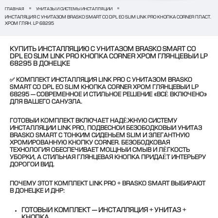
ГЛАВНАЯ
УНИТАЗЫ И СИСТЕМЫ ИНСТАЛЛЯЦИИ
ИНСТАЛЯЦИЯ С УНИТАЗОМ BRASKO SMART CO DPL EO SLIM LINK PRO КНОПКА CORNER ПЛАСТ.
ХРОМ ГЛЯН. LP 68295
КУПИТЬ ИНСТАЛЛЯЦИЮ С УНИТАЗОМ BRASKO SMART CO
DPL EO SLIM LINK PRO КНОПКА CORNER ХРОМ ГЛЯНЦЕВЫЙ LP
68295 В ДОНЕЦКЕ
✅
КОМПЛЕКТ ИНСТАЛЛЯЦИЯ LINK PRO С УНИТАЗОМ BRASKO
SMART CO DPL EO SLIM КНОПКА CORNER ХРОМ ГЛЯНЦЕВЫЙ LP
68295
— СОВРЕМЕННОЕ И СТИЛЬНОЕ РЕШЕНИЕ «ВСЁ ВКЛЮЧЕНО»
ДЛЯ ВАШЕГО САНУЗЛА.
ГОТОВЫЙ КОМПЛЕКТ ВКЛЮЧАЕТ НАДЁЖНУЮ СИСТЕМУ
ИНСТАЛЛЯЦИИ LINK PRO, ПОДВЕСНОЙ БЕЗОБОДКОВЫЙ УНИТАЗ
BRASKO SMART С ТОНКИМ СИДЕНЬЕМ SLIM И ЭЛЕГАНТНУЮ
ХРОМИРОВАННУЮ КНОПКУ CORNER. БЕЗОБОДКОВАЯ
ТЕХНОЛОГИЯ ОБЕСПЕЧИВАЕТ МОЩНЫЙ СМЫВ И ЛЁГКОСТЬ
УБОРКИ, А СТИЛЬНАЯ ГЛЯНЦЕВАЯ КНОПКА ПРИДАЁТ ИНТЕРЬЕРУ
ДОРОГОЙ ВИД.
ПОЧЕМУ ЭТОТ КОМПЛЕКТ LINK PRO + BRASKO SMART ВЫБИРАЮТ
В ДОНЕЦКЕ И ДНР:
ГОТОВЫЙ КОМПЛЕКТ — ИНСТАЛЛЯЦИЯ + УНИТАЗ +
КНОПКА