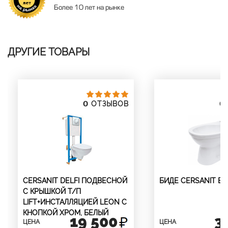
Более 10 лет на рынке
ДРУГИЕ ТОВАРЫ
0
0
ОТЗЫВОВ
CERSANIT DELFI ПОДВЕСНОЙ
БИДЕ CERSANIT ЕК
С КРЫШКОЙ Т/П
LIFT+ИНСТАЛЛЯЦИЕЙ LEON С
КНОПКОЙ ХРОМ, БЕЛЫЙ
19 500
3
ЦЕНА
ЦЕНА