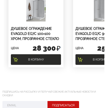
ДУШЕВОЕ ОГРАЖДЕНИЕ
ДУШЕВОЕ ОГРАЖД
EVAGOLD EG7C 100×100
EVAGOLD EG7C 90×
ХРОМ, ПРОЗРАЧНОЕ СТЕКЛО
ПРОЗРАЧНОЕ СТЕК
28 300
25
ЦЕНА
ЦЕНА
В КОРЗИНУ
В КОРЗИН
ПОДПИШИСЬ НА РАССЫЛКУ И ПОЛУЧАЙ СВЕЖИЕ АКТУАЛЬНЫЕ НОВОСТИ И
СКИДКИ