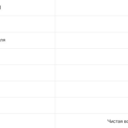
)
еля
Чистая в