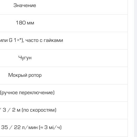
Значение
180 мм
(или G 1½"), часто с гайками
Чугун
Мокрый ротор
 (ручное переключение)
/ 3 / 2 м (по скоростям)
 35 / 22 л/мин (≈ 3 м³/ч)