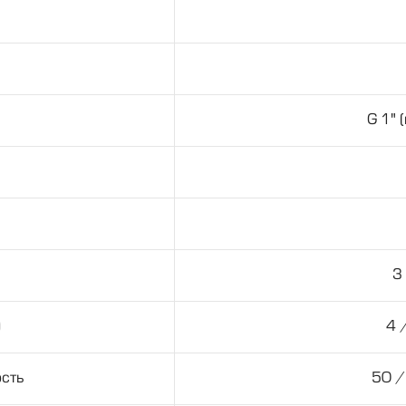
G 1" 
3
)
4 
сть
50 /