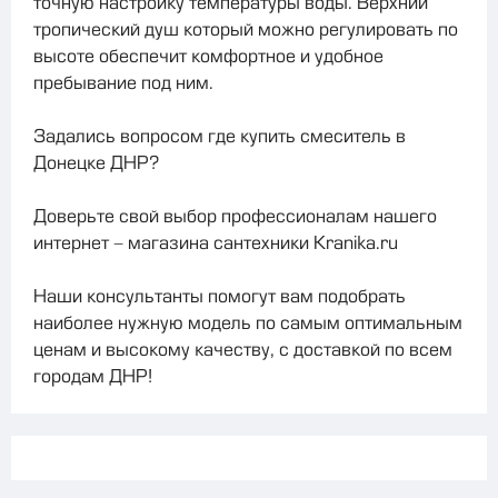
точную
настройку
температуры
воды
. Верхний
тропический душ который можно регулировать по
высоте обеспечит комфортное и удобное
пребывание под ним.
Задались
вопросом
где
купить
смеситель
в
Донецке
ДНР
?
Доверьте
свой
выбор
профессионалам
нашего
интернет
-
магазина
сантехники
Kranika
.
ru
Наши
консультанты
помогут
вам
подобрать
наиболее
нужную
модель
по
самым
оптимальным
ценам
и
высокому
качеству
,
с
доставкой
по
всем
городам
ДНР
!