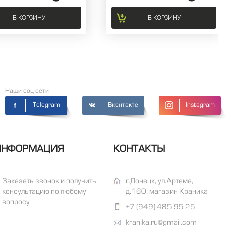
В КОРЗИНУ
В КОРЗИНУ
Наши соц сети
Telegram
Вконтакте
Instagram
ИНФОРМАЦИЯ
КОНТАКТЫ
Заказать звонок и получить
г.Донецк, ул.Артема,
консультацию по любому
д.160, магазин Краника
вопросу
+7 (949) 485 95 25
kranika.ru@gmail.com