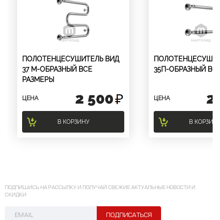
ПОЛОТЕНЦЕСУШИТЕЛЬ ВИД
ПОЛОТЕНЦЕСУШИТ
37 М-ОБРАЗНЫЙ ВСЕ
35П-ОБРАЗНЫЙ ВС
РАЗМЕРЫ
2 500
2
ЦЕНА
ЦЕНА
В КОРЗИНУ
В КОРЗИН
ПОДПИШИСЬ НА РАССЫЛКУ И ПОЛУЧАЙ СВЕЖИЕ АКТУАЛЬНЫЕ НОВОСТИ И
СКИДКИ